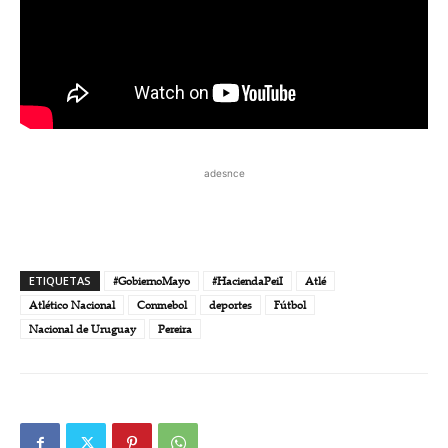
adesnce
ETIQUETAS
#GobiernoMayo
#HaciendaPeiI
Atlé
Atlético Nacional
Conmebol
deportes
Fútbol
Nacional de Uruguay
Pereira