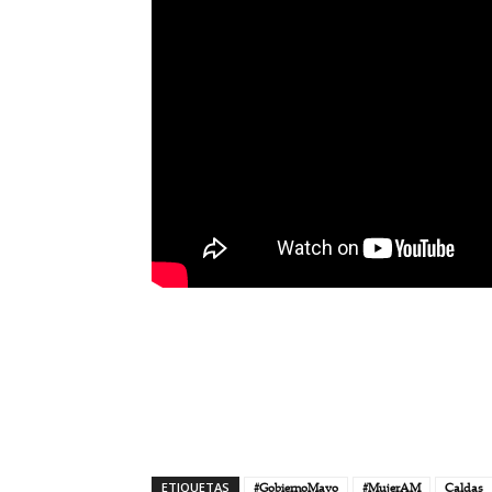
ETIQUETAS
#GobiernoMayo
#MujerAM
Caldas