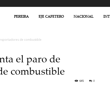
PEREIRA
EJE CAFETERO
NACIONAL
IN
ransportadores de combustible
nta el paro de
de combustible
645
0