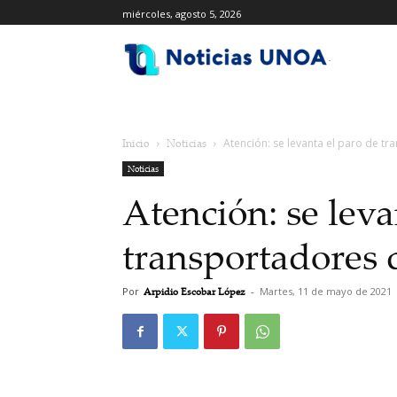
miércoles, agosto 5, 2026
.
Inicio
Noticias
Atención: se levanta el paro de t
Noticias
Atención: se leva
transportadores 
Por
Arpidio Escobar López
-
Martes, 11 de mayo de 2021