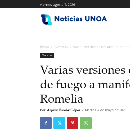
viernes, agosto 7, 2026
.
Inicio
Noticias
Varias versiones del ataque con a
Noticias
Varias versiones
de fuego a manif
Romelia
Por
Arpidio Escobar López
-
Martes, 4 de mayo de 2021