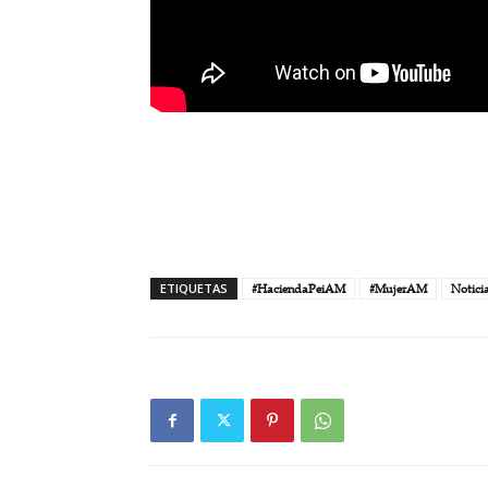
ETIQUETAS
#HaciendaPeiAM
#MujerAM
Notici