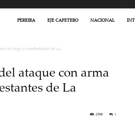
PEREIRA
EJE CAFETERO
NACIONAL
IN
rma de fuego a manifestantes de La...
 del ataque con arma
estantes de La
2398
1