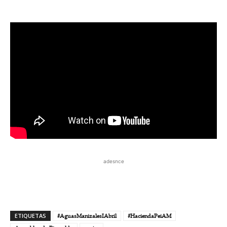
adesnce
ETIQUETAS
#AguasManizalesIAbril
#HaciendaPeiAM