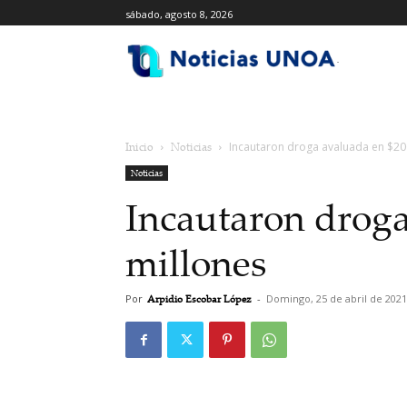
sábado, agosto 8, 2026
.
Inicio
Noticias
Incautaron droga avaluada en $20
Noticias
Incautaron drog
millones
Por
Arpidio Escobar López
-
Domingo, 25 de abril de 2021