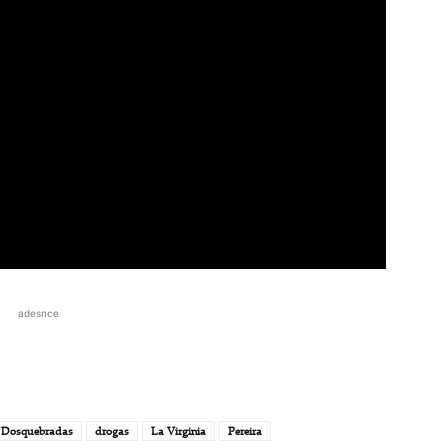
adesnce
Dosquebradas
drogas
La Virginia
Pereira