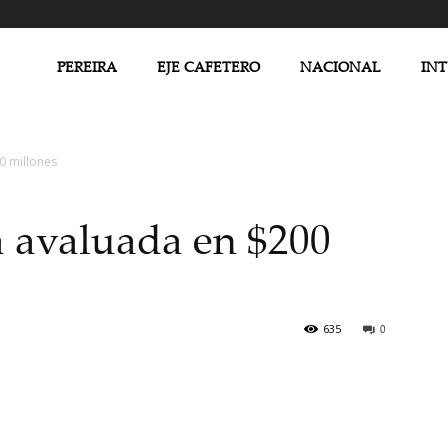
PEREIRA
EJE CAFETERO
NACIONAL
IN
0 millones
a avaluada en $200
635
0