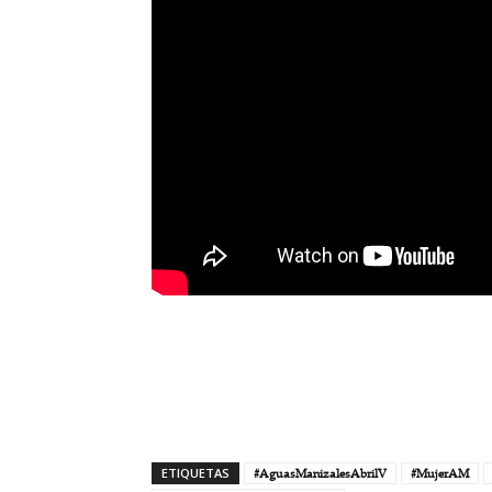
ETIQUETAS
#AguasManizalesAbrilV
#MujerAM