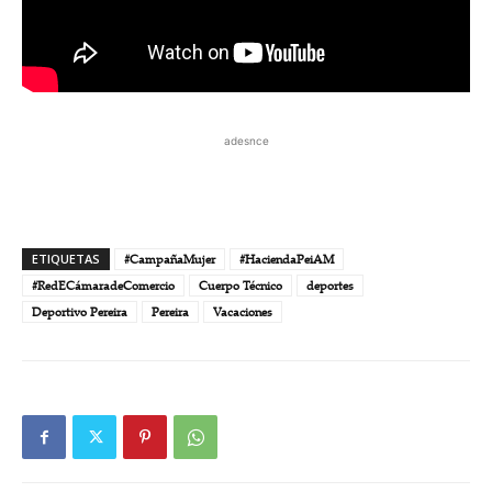
adesnce
ETIQUETAS
#CampañaMujer
#HaciendaPeiAM
#RedECámaradeComercio
Cuerpo Técnico
deportes
Deportivo Pereira
Pereira
Vacaciones