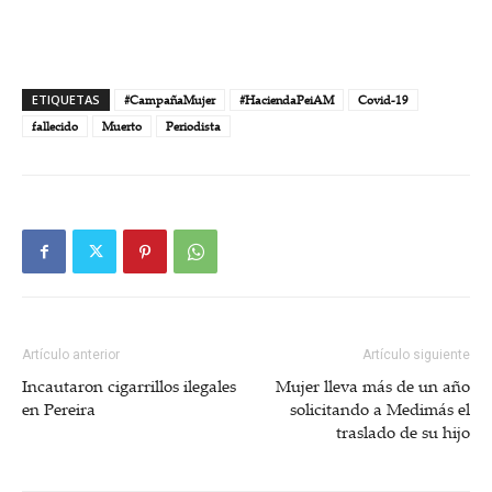
ETIQUETAS
#CampañaMujer
#HaciendaPeiAM
Covid-19
fallecido
Muerto
Periodista
Artículo anterior
Artículo siguiente
Incautaron cigarrillos ilegales
Mujer lleva más de un año
en Pereira
solicitando a Medimás el
traslado de su hijo