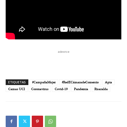
adesnce
ETIQUETAS
#CampañaMujer
#RedECámaradeComercio
Apia
Camas UCI
Coronavirus
Covid-19
Pandemia
Risaralda