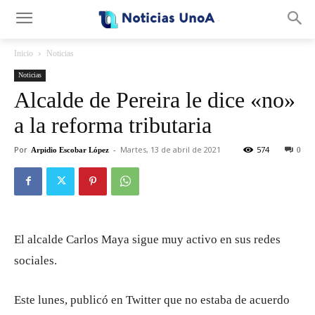
.
Inicio
Noticias
Noticias
Alcalde de Pereira le dice «no»
a la reforma tributaria
Por
-
Martes, 13 de abril de 2021
574
Arpidio Escobar López
0
El alcalde Carlos Maya sigue muy activo en sus redes
sociales.
Este lunes, publicó en Twitter que no estaba de acuerdo