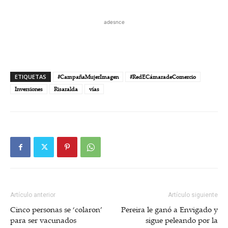
adesnce
ETIQUETAS
#CampañaMujerImagen
#RedECámaradeComercio
Inversiones
Risaralda
vías
Artículo anterior
Artículo siguiente
Cinco personas se ‘colaron’
Pereira le ganó a Envigado y
para ser vacunados
sigue peleando por la