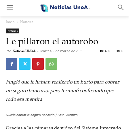
.
Inicio
Noticias
Noticias
Le pillaron el autorobo
Por
Noticias UNOA
-
Martes, 9 de marzo de 2021
630
0
Fingió que le habían realizado un hurto para cobrar
un seguro bancario, pero terminó confesando que
todo era mentira
Quería cobrar el seguro bancario / Foto: Archivo
Gracias a las cámaras de video del Sistema Integrado