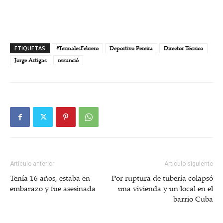
ETIQUETAS
#TermalesFebrero
Deportivo Pereira
Director Técnico
Jorge Artigas
renunció
Artículo anterior
Artículo siguiente
Tenía 16 años, estaba en
Por ruptura de tubería colapsó
embarazo y fue asesinada
una vivienda y un local en el
barrio Cuba