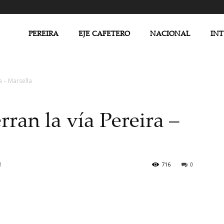
PEREIRA
EJE CAFETERO
NACIONAL
IN
a – Marsella
ran la vía Pereira –
1
716
0