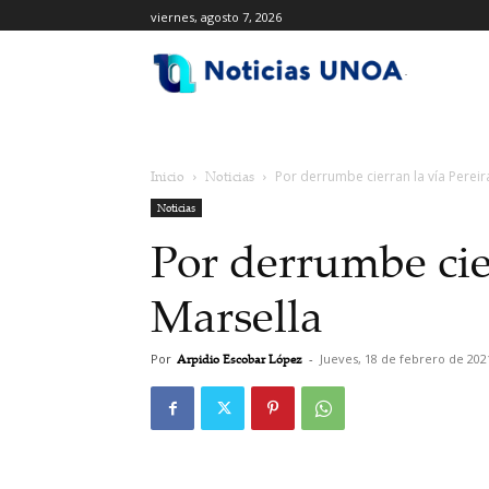
viernes, agosto 7, 2026
.
Inicio
Noticias
Por derrumbe cierran la vía Pereir
Noticias
Por derrumbe cier
Marsella
Por
Arpidio Escobar López
-
Jueves, 18 de febrero de 202