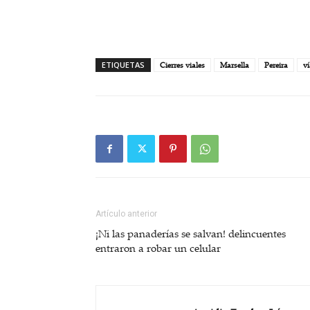
ETIQUETAS
Cierres viales
Marsella
Pereira
ví
Artículo anterior
¡Ni las panaderías se salvan! delincuentes
entraron a robar un celular