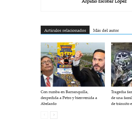
Arpidio Escobar López
Artículos relacionados
Más del autor
Con rumba en Barranquilla,
Tragedia fam
despedida a Petro y bienvenida a
de una fami
Abelardo
de tránsito 