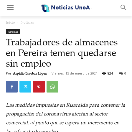
.
Inicio
Noticias
Noticias
Trabajadores de almacenes
en Pereira temen quedarse
sin empleo
Por
Arpidio Escobar López
-
Viernes, 15 de enero de 2021
824
0
Las medidas impuestas en Risaralda para contener la
propagación del coronavirus afectan al sector
comercial, al punto que se espera un incremento en
las cifras de desempleo.