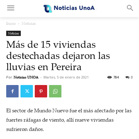
.
Inicio
Noticias
Noticias
Más de 15 viviendas
destechadas dejaron las
lluvias en Pereira
Por
Noticias UNOA
-
Martes, 5 de enero de 2021
784
0
El sector de Mundo Nuevo fue el más afectado por las
fuertes ráfagas de viento, allí nueve viviendas
sufrieron daños.