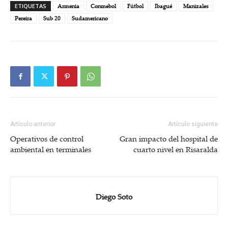
ETIQUETAS
Armenia
Conmebol
Fútbol
Ibagué
Manizales
Pereira
Sub 20
Sudamericano
Artículo anterior
Artículo siguiente
Operativos de control
Gran impacto del hospital de
ambiental en terminales
cuarto nivel en Risaralda
Diego Soto