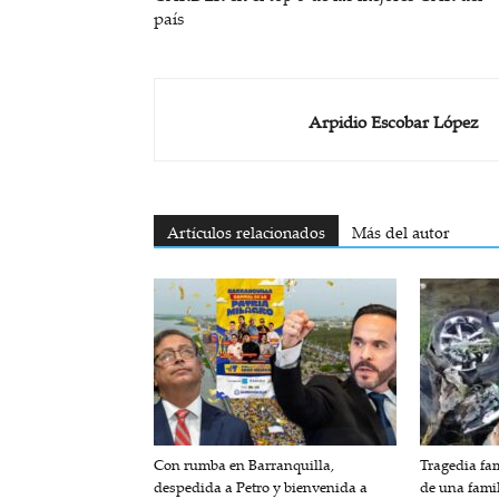
país
Arpidio Escobar López
Artículos relacionados
Más del autor
Con rumba en Barranquilla,
Tragedia fam
despedida a Petro y bienvenida a
de una fami