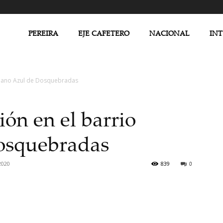
PEREIRA
EJE CAFETERO
NACIONAL
IN
 Llano Azul de Dosquebradas
ón en el barrio
osquebradas
2020
839
0