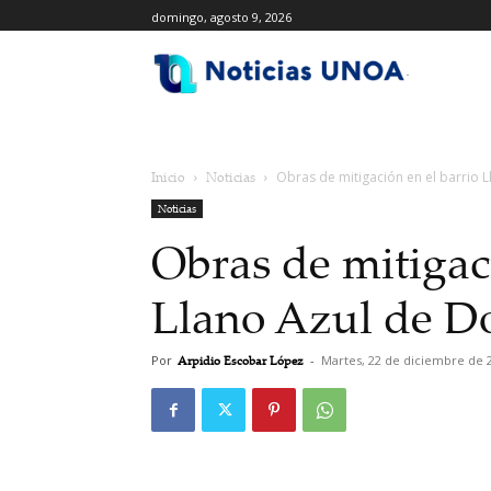
domingo, agosto 9, 2026
.
Inicio
Noticias
Obras de mitigación en el barrio
Noticias
Obras de mitigaci
Llano Azul de D
Por
Arpidio Escobar López
-
Martes, 22 de diciembre de 