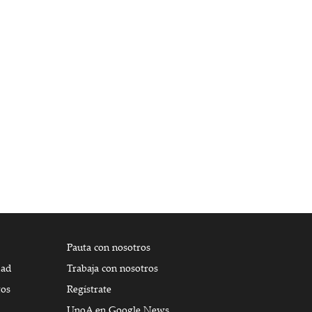
Pauta con nosotros
dad
Trabaja con nosotros
tos
Regístrate
UnoA en Google News