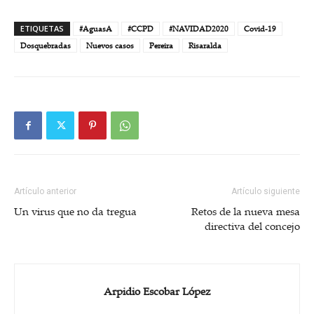
ETIQUETAS
#AguasA
#CCPD
#NAVIDAD2020
Covid-19
Dosquebradas
Nuevos casos
Pereira
Risaralda
Artículo anterior
Artículo siguiente
Un virus que no da tregua
Retos de la nueva mesa
directiva del concejo
Arpidio Escobar López