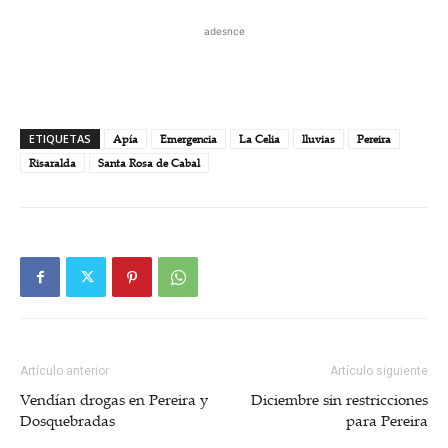
adesnce
ETIQUETAS
Apía
Emergencia
La Celia
lluvias
Pereira
Risaralda
Santa Rosa de Cabal
Artículo anterior
Artículo siguiente
Vendían drogas en Pereira y
Diciembre sin restricciones
Dosquebradas
para Pereira