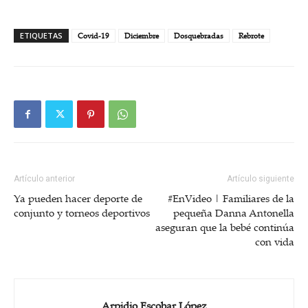
ETIQUETAS
Covid-19
Diciembre
Dosquebradas
Rebrote
Artículo anterior
Artículo siguiente
Ya pueden hacer deporte de
#EnVideo | Familiares de la
conjunto y torneos deportivos
pequeña Danna Antonella
aseguran que la bebé continúa
con vida
Arpidio Escobar López