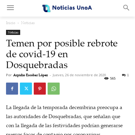
.
Inicio
Noticias
Noticias
Temen por posible rebrote
de covid-19 en
Dosquebradas
Por
Arpidio Escobar López
-
Jueves, 26 de noviembre de 2020
1
565
La llegada de la temporada decembrina preocupa a
las autoridades de Dosquebradas, que señalan que
con la llegada de las festividades podrían generarse
nuevos focos de contagio por coronavirus.