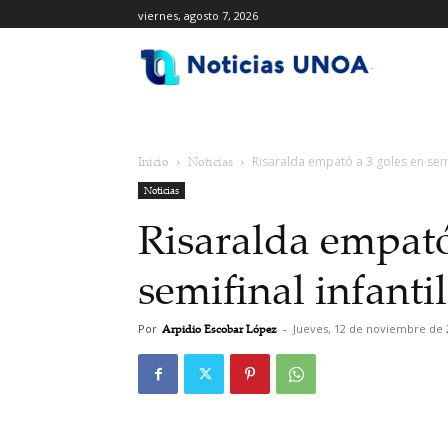
viernes, agosto 7, 2026
.
Inicio
Noticias
Risaralda empató a 3 goles en semif
Noticias
Risaralda empató
semifinal infantil
Por
Arpidio Escobar López
-
Jueves, 12 de noviembre de 