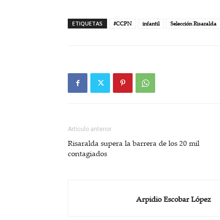
ETIQUETAS
#CCPN
infantil
Selección Risaralda
Artículo anterior
Risaralda supera la barrera de los 20 mil
contagiados
Arpidio Escobar López