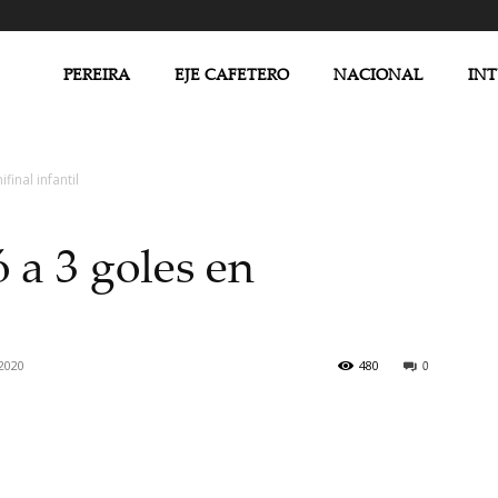
PEREIRA
EJE CAFETERO
NACIONAL
IN
inal infantil
 a 3 goles en
2020
480
0