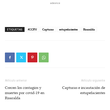
adesnce
ETIQUETAS
#CCPN
Capturas
estupefacientes
Risaralda
Artículo anterior
Artículo siguiente
Crecen los contagios y
Capturas e incautación de
muertes por covid-19 en
estupefacientes
Risaralda