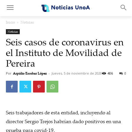
.
Inicio
Noticias
Noticias
Seis casos de coronavirus en
el Instituto de Movilidad de
Pereira
Por
Arpidio Escobar López
-
Jueves, 5 de noviembre de 2020
406
0
Seis trabajadores de esta entidad, incluyendo al
director Sergio Trejos habrían dado positivos en una
prueba para covid-19.