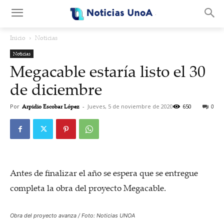
.
Inicio
Noticias
Noticias
Megacable estaría listo el 30
de diciembre
Por
Arpidio Escobar López
-
Jueves, 5 de noviembre de 2020
650
0
Antes de finalizar el año se espera que se entregue
completa la obra del proyecto Megacable.
Obra del proyecto avanza / Foto: Noticias UNOA