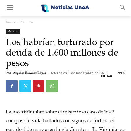
.
Inicio
Noticias
Noticias
Los habrían torturado por
deuda de 1.600 millones de
pesos
Por
Arpidio Escobar López
-
Miércoles, 4 de noviembre de 2020
0
448
La incertidumbre sobre el misterioso caso de los 2
cuerpos sin vida hallados con signos de tortura el
pasado 1 de marzo, en la vía Cerritos – La Virginia, ya