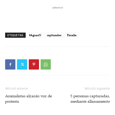
adesnce
ETIQUETAS
#AguasN
capturados
Fiscalia
Artículo anterior
Artículo siguiente
Animalistas alzarán voz de
5 personas capturadas,
protesta
mediante allanamiento