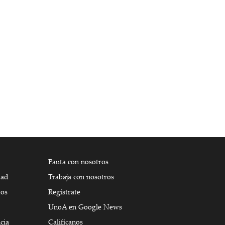
Pauta con nosotros
dad
Trabaja con nosotros
tos
Regístrate
UnoA en Google News
cia
Califícanos