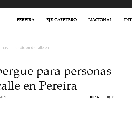
PEREIRA
EJE CAFETERO
NACIONAL
IN
onas en condición de calle en...
albergue para personas
alle en Pereira
 2020
563
0