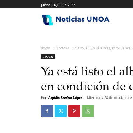
jueves, agosto 6, 2026
.
Inicio
Noticias
Ya está listo el albergue para pers
Noticias
Ya está listo el 
en condición de c
Por
Arpidio Escobar López
-
Miércoles, 28 de octubre de