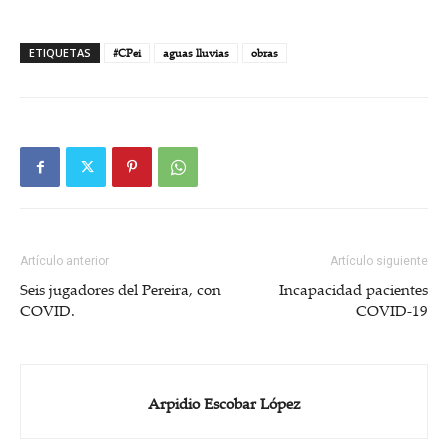
ETIQUETAS
#CPei
aguas lluvias
obras
Artículo anterior
Artículo siguiente
Seis jugadores del Pereira, con
Incapacidad pacientes
COVID.
COVID-19
Arpidio Escobar López