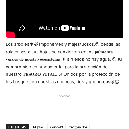
Los arboles🌳🍃 imponentes y majestuosos,😍 desde las
raíces hasta sus hojas se convierten en los 𝐩𝐮𝐥𝐦𝐨𝐧𝐞𝐬
𝐯𝐞𝐫𝐝𝐞𝐬 𝐝𝐞 𝐧𝐮𝐞𝐬𝐭𝐫𝐨 𝐞𝐜𝐨𝐬𝐢𝐬𝐭𝐞𝐦𝐚,🌲 sin ellos no hay agua, 😓 tu
compromiso es fundamental para la protección de
nuestro 𝐓𝐄𝐒𝐎𝐑𝐎 𝐕𝐈𝐓𝐀𝐋. 🤝 Unidos por la protección de
los bosques en nuestras cuencas, ríos y quebradas🌿👏.
adesnce
ETIQUETAS
#Aguas
Covid-19
recuperados