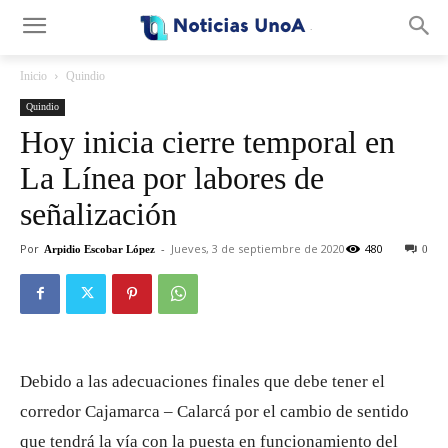
.
Inicio
Quindio
Quindio
Hoy inicia cierre temporal en
La Línea por labores de
señalización
Por
-
Jueves, 3 de septiembre de 2020
480
Arpidio Escobar López
0
Debido a las adecuaciones finales que debe tener el
corredor Cajamarca – Calarcá por el cambio de sentido
que tendrá la vía con la puesta en funcionamiento del