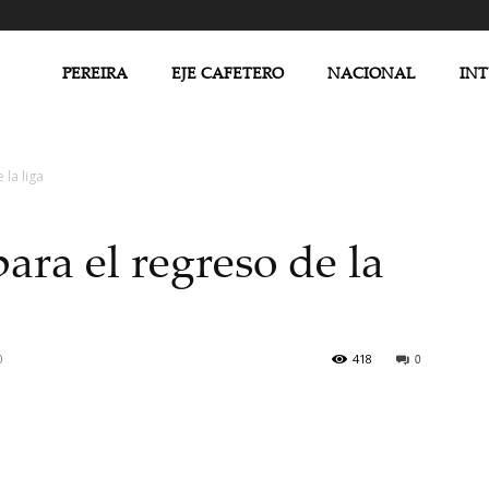
PEREIRA
EJE CAFETERO
NACIONAL
IN
 la liga
ara el regreso de la
0
418
0