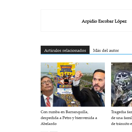
Arpidio Escobar López
Artículos relacionados
Más del autor
Con rumba en Barranquilla,
Tragedia fam
despedida a Petro y bienvenida a
de una fami
Abelardo
de tránsito 