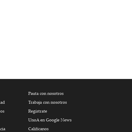
Pauta con nosotros
dad
Trabaja con nosotros
tos
Regístrate
UnoA en Google News
cia
Califícanos