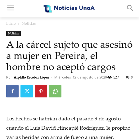
.
Inicio
Noticias
Noticias
A la cárcel sujeto que asesinó
a mujer en Pereira, el
hombre no aceptó cargos
Por
Arpidio Escobar López
-
Miércoles, 12 de agosto de 2020
527
0
Los hechos se habrían dado el pasado 9 de agosto
cuando el Luis David Hincapié Rodríguez, le propinó
varias heridas con arma de fuego a una mujer.