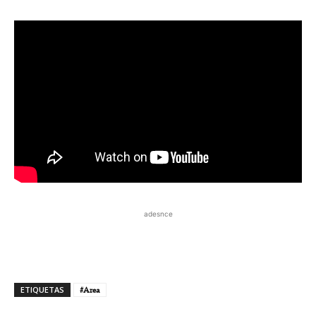
adesnce
ETIQUETAS
#Area