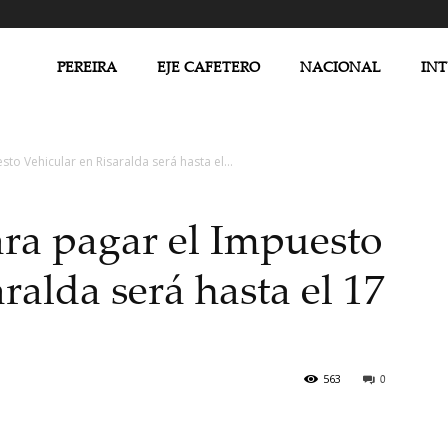
PEREIRA
EJE CAFETERO
NACIONAL
IN
o Vehicular en Risaralda será hasta el...
ra pagar el Impuesto
ralda será hasta el 17
563
0