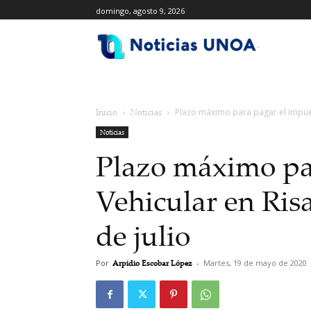
domingo, agosto 9, 2026
.
Inicio
Noticias
Plazo máximo para pagar el Impuest
Noticias
Plazo máximo pa
Vehicular en Risa
de julio
Por
Arpidio Escobar López
-
Martes, 19 de mayo de 2020