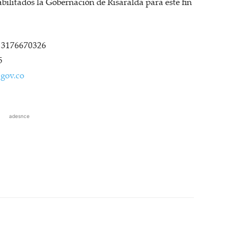
bilitados la Gobernación de Risaralda para este fin
– 3176670326
5
gov.co
adesnce