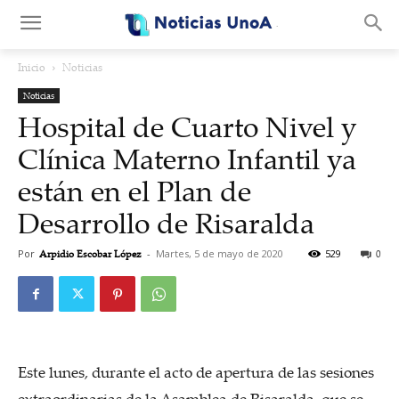
.
Inicio
Noticias
Noticias
Hospital de Cuarto Nivel y
Clínica Materno Infantil ya
están en el Plan de
Desarrollo de Risaralda
Por
Arpidio Escobar López
-
Martes, 5 de mayo de 2020
529
0
Este lunes, durante el acto de apertura de las sesiones
extraordinarias de la Asamblea de Risaralda, que se