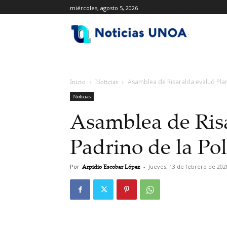
miércoles, agosto 5, 2026
.
Inicio
Noticias
Asamblea de Risaralda evaluó Plan
Noticias
Asamblea de Ris
Padrino de la Pol
Por
Arpidio Escobar López
-
Jueves, 13 de febrero de 202