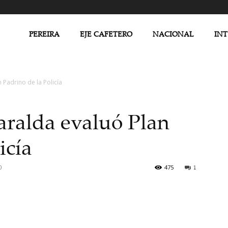
PEREIRA
EJE CAFETERO
NACIONAL
IN
 Padrino de la Policía
aralda evaluó Plan
icía
0
475
1