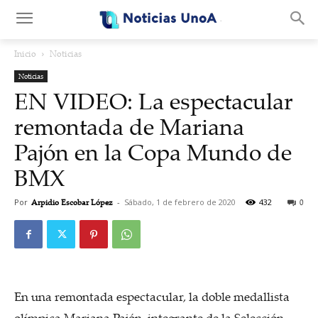
.
Inicio
Noticias
Noticias
EN VIDEO: La espectacular
remontada de Mariana
Pajón en la Copa Mundo de
BMX
Por
Arpidio Escobar López
-
Sábado, 1 de febrero de 2020
432
0
En una remontada espectacular, la doble medallista
olímpica Mariana Pajón, integrante de la Selección