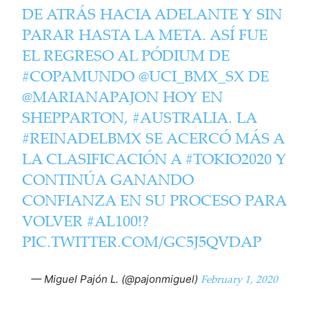
DE ATRÁS HACIA ADELANTE Y SIN
PARAR HASTA LA META. ASÍ FUE
EL REGRESO AL PÓDIUM DE
#COPAMUNDO
@UCI_BMX_SX
DE
@MARIANAPAJON
HOY EN
SHEPPARTON,
#AUSTRALIA
. LA
#REINADELBMX
SE ACERCÓ MÁS A
LA CLASIFICACIÓN A
#TOKIO2020
Y
CONTINÚA GANANDO
CONFIANZA EN SU PROCESO PARA
VOLVER
#AL100
!?
PIC.TWITTER.COM/GC5J5QVDAP
February 1, 2020
— Miguel Pajón L. (@pajonmiguel)