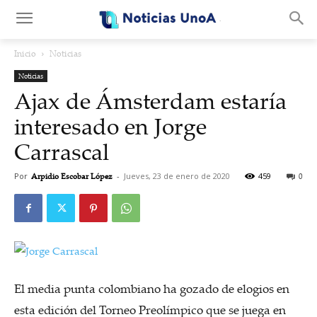
.
Inicio
Noticias
Noticias
Ajax de Ámsterdam estaría
interesado en Jorge
Carrascal
Por
Arpidio Escobar López
-
Jueves, 23 de enero de 2020
459
0
El media punta colombiano ha gozado de elogios en
esta edición del Torneo Preolímpico que se juega en