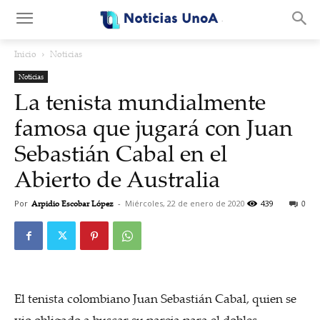
.
Inicio
Noticias
Noticias
La tenista mundialmente
famosa que jugará con Juan
Sebastián Cabal en el
Abierto de Australia
Por
Arpidio Escobar López
-
Miércoles, 22 de enero de 2020
439
0
El tenista colombiano Juan Sebastián Cabal, quien se
vio obligado a buscar su pareja para el dobles