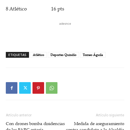
8 Atlético 16 pts
adesnce
ETIQUETAS
Atlético
Deportes Quindío
Torneo Águila
Artículo anterior
Artículo siguiente
Con drones bomba disidencias
Medida de aseguramiento
de las FARC estaría
contra candidato a la Alcaldía