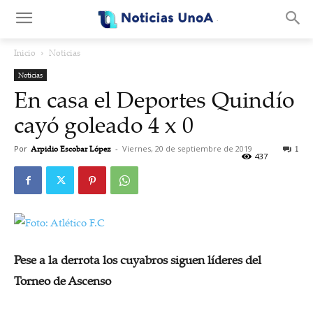
.
Inicio
Noticias
Noticias
En casa el Deportes Quindío
cayó goleado 4 x 0
Por
Arpidio Escobar López
-
Viernes, 20 de septiembre de 2019
1
437
Pese a la derrota los cuyabros siguen líderes del
Torneo de Ascenso