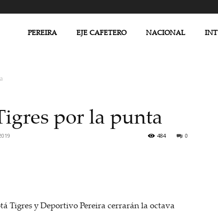
PEREIRA
EJE CAFETERO
NACIONAL
IN
ta
 Tigres por la punta
2019
484
0
tá Tigres y Deportivo Pereira cerrarán la octava