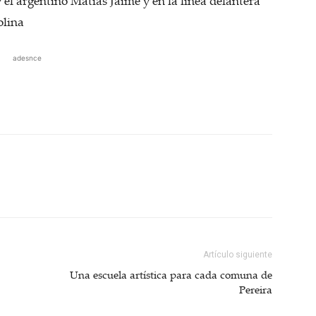
el argentino Matías Jaime y en la línea delantera
olina
adesnce
Artículo siguiente
Una escuela artística para cada comuna de
Pereira