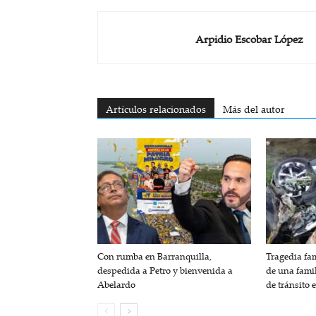
Arpidio Escobar López
Artículos relacionados
Más del autor
Con rumba en Barranquilla,
Tragedia fam
despedida a Petro y bienvenida a
de una fami
Abelardo
de tránsito 