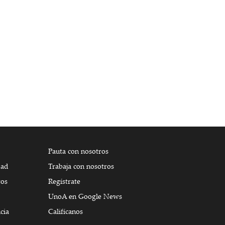
Pauta con nosotros
dad
Trabaja con nosotros
tos
Regístrate
UnoA en Google News
cia
Califícanos