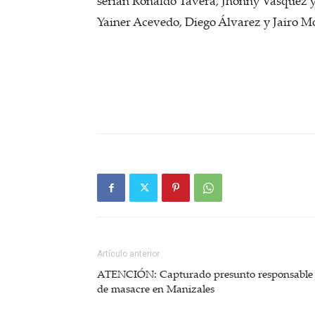
serían Ronaldo Tavera, Jhonny Vásquez y 
Yainer Acevedo, Diego Álvarez y Jairo M
Artículo anterior
ATENCIÓN: Capturado presunto responsable
de masacre en Manizales