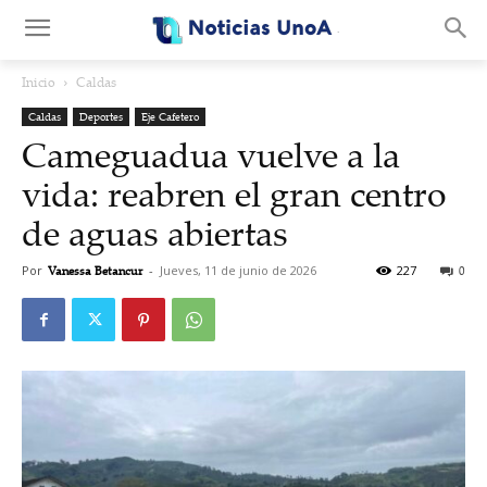
.
Inicio
Caldas
Caldas
Deportes
Eje Cafetero
Cameguadua vuelve a la
vida: reabren el gran centro
de aguas abiertas
Por
Vanessa Betancur
-
Jueves, 11 de junio de 2026
227
0