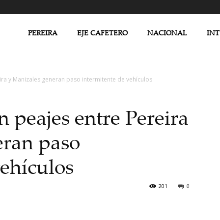
PEREIRA
EJE CAFETERO
NACIONAL
IN
ira y Manizales generan paso intermitente de vehículos
n peajes entre Pereira
eran paso
vehículos
201
0