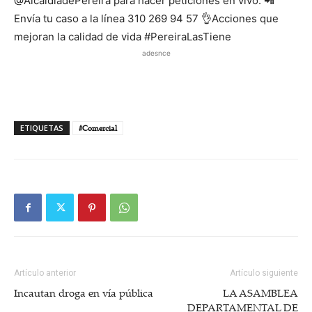
@AlcaldíadePereira para hacer peticiones en vivo. 📲
Envía tu caso a la línea 310 269 94 57 👌Acciones que
mejoran la calidad de vida #PereiraLasTiene
adesnce
ETIQUETAS
#Comercial
Artículo anterior
Artículo siguiente
Incautan droga en vía pública
LA ASAMBLEA
DEPARTAMENTAL DE