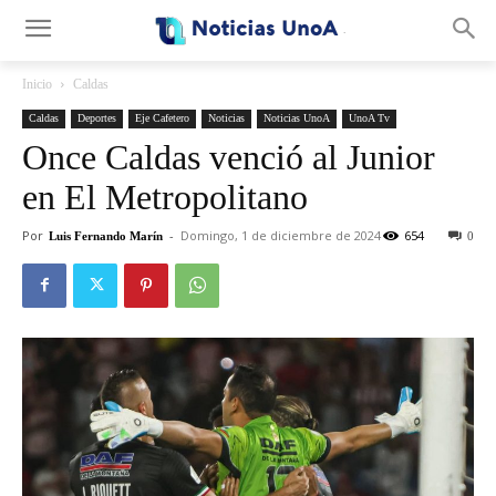
.
Inicio
Caldas
Caldas
Deportes
Eje Cafetero
Noticias
Noticias UnoA
UnoA Tv
Once Caldas venció al Junior
en El Metropolitano
Por
-
Domingo, 1 de diciembre de 2024
654
Luis Fernando Marín
0