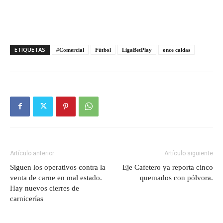
ETIQUETAS
#Comercial
Fútbol
LigaBetPlay
once caldas
Artículo anterior
Artículo siguiente
Siguen los operativos contra la
Eje Cafetero ya reporta cinco
venta de carne en mal estado.
quemados con pólvora.
Hay nuevos cierres de
carnicerías