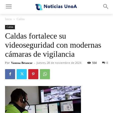
.
Inicio
Caldas
Caldas
Caldas fortalece su
videoseguridad con modernas
cámaras de vigilancia
Por
-
Jueves, 28 de noviembre de 2024
554
Vanessa Betancur
0