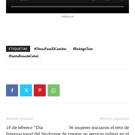
adesnce
ETIQUETAS
#ObrasParaElCambio
#RodrigoToro
#SantaRosadeCabal
Artículo anterior
Artículo siguiente
18 de febrero “Día
36 mujeres iniciaron el reto de
Internacional del Síndrome de
prestar su servicio militar en el