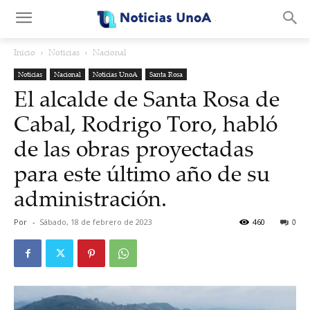
.
Inicio
Noticias
Nacional
Noticias
Nacional
Noticias UnoA
Santa Rosa
El alcalde de Santa Rosa de
Cabal, Rodrigo Toro, habló
de las obras proyectadas
para este último año de su
administración.
Por
-
Sábado, 18 de febrero de 2023
460
0