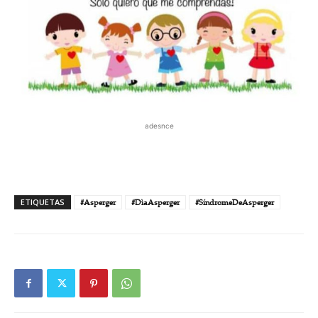
adesnce
ETIQUETAS
#Asperger
#DìaAsperger
#SíndromeDeAsperger