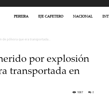
PEREIRA
EJE CAFETERO
NACIONAL
IN
n de pólvora que era transportada...
erido por explosión
ra transportada en
1087
0