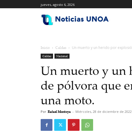
jueves, agosto 6, 2026
.
Inicio
Caldas
Un muerto y un herido por explosió
Caldas
Nacional
Un muerto y un h
de pólvora que e
una moto.
Por
Rafael Montoya
-
Miércoles, 28 de diciembre de 2022