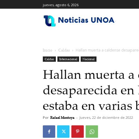
jueves, agosto 6, 2026
.
Inicio
Caldas
Hallan muerta a caldense desaparec
Caldas
Internacional
Nacional
Hallan muerta a 
desaparecida en 
estaba en varias 
Por
Rafael Montoya
-
Jueves, 22 de diciembre de 2022