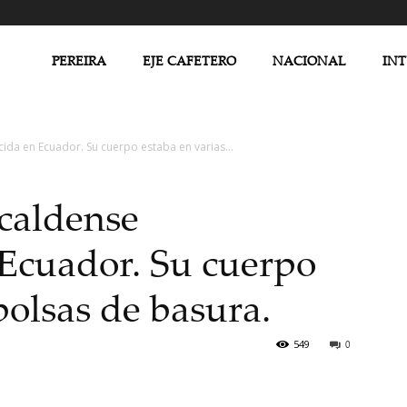
PEREIRA
EJE CAFETERO
NACIONAL
IN
ida en Ecuador. Su cuerpo estaba en varias...
caldense
Ecuador. Su cuerpo
bolsas de basura.
549
0