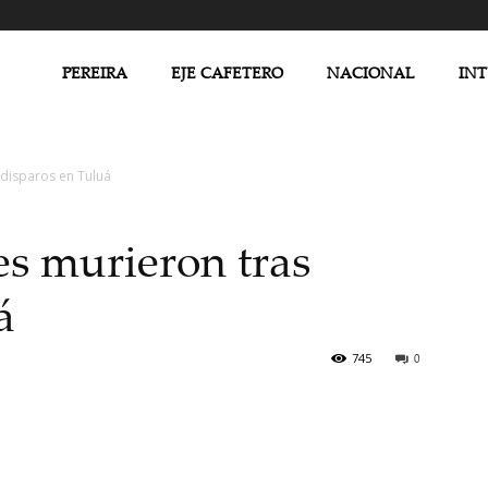
PEREIRA
EJE CAFETERO
NACIONAL
IN
 disparos en Tuluá
es murieron tras
á
745
0