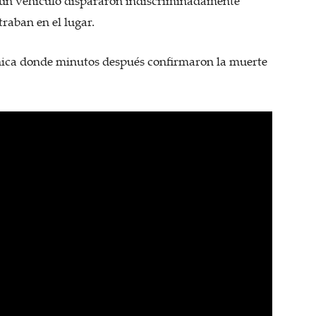
 un vehículo dispararon indiscriminadamente
raban en el lugar.
nica donde minutos después confirmaron la muerte