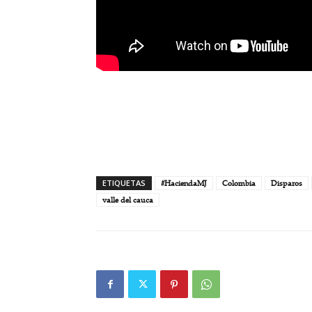
ETIQUETAS
#HaciendaMJ
Colombia
Disparos
valle del cauca