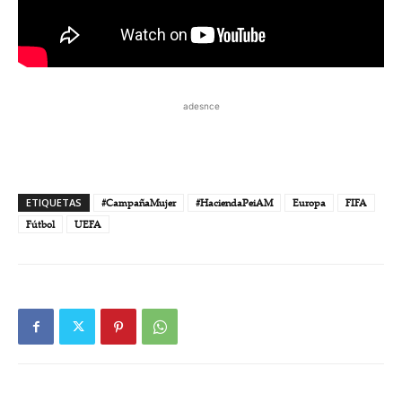
adesnce
ETIQUETAS
#CampañaMujer
#HaciendaPeiAM
Europa
FIFA
Fútbol
UEFA