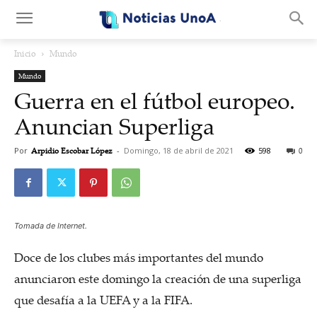
.
Inicio
Mundo
Mundo
Guerra en el fútbol europeo.
Anuncian Superliga
Por
Arpidio Escobar López
-
Domingo, 18 de abril de 2021
598
0
Tomada de Internet.
Doce de los clubes más importantes del mundo
anunciaron este domingo la creación de una superliga
que desafía a la UEFA y a la FIFA.